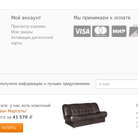
Мой аккаунт
Мы принимаем к оплате
Просмотр корзины
Мои заказы
Активация дисконтной
карты
 получите информацию о лучших предложениях
тати, у нас есть классный
ван Марсель!
И
его за
41 570
о
п
Г
КУПИТЬ