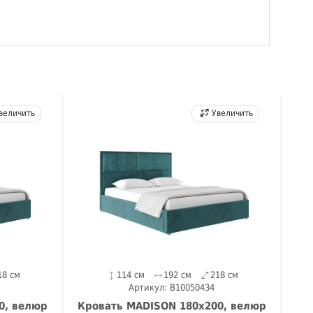
величить
Увеличить
18 см
114 см
192 см
218 см
Артикул: B10050434
0, велюр
Кровать MADISON 180х200, велюр