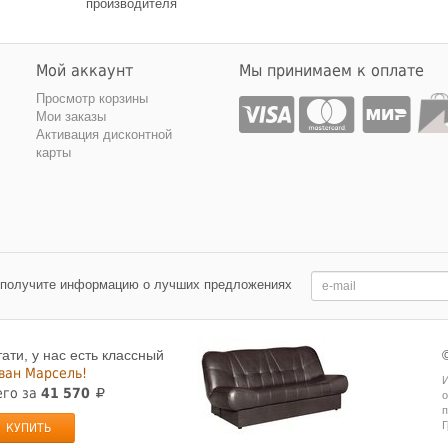
производителя
Мой аккаунт
Мы принимаем к оплате
Просмотр корзины
Мои заказы
Активация дисконтной
карты
 получите информацию о лучших предложениях
тати, у нас есть классный
ван Марсель!
И
его за
41 570
о
п
Г
КУПИТЬ