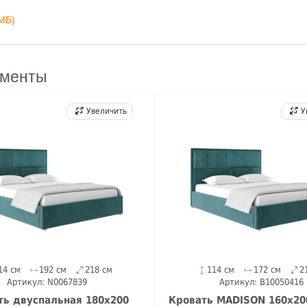
MБ)
ементы
Увеличить
У
14 см
192 см
218 см
114 см
172 см
2
Артикул: N0067839
Артикул: B10050416
ть двуспальная 180х200
Кровать MADISON 160х20