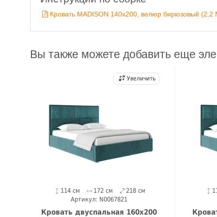
Кровать MADISON 140х200, велюр бирюзовый (2,2 
Вы также можете добавить еще эл
Увеличить
114 см
172 см
218 см
1
Артикул: N0067821
Кровать двуспальная 160х200
Крова