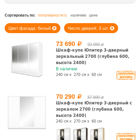
Цена, руб.
Сортировать по:
популярности
наличию
цене
Цвет фасада: белый
Число дверей: 3 шт.
73 690
92 090
Цвет корпуса
Шкаф-купе Юпитер 3-дверный
зеркальный 2700 (глубина 600,
высота 2400)
В наличии
240 см
270 см
60 см
Цвет фасада
70 290
87 890
Шкаф-купе Юпитер 3-дверный с
Глянец
С зеркалом
зеркалом 2700 (глубина 600,
высота 2400)
да
нет
да
нет
240 см
270 см
60 см
Число дверей