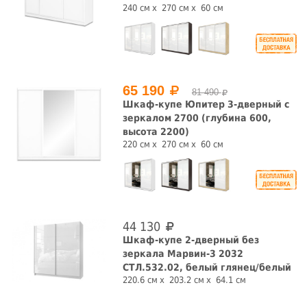
240 см
270 см
60 см
220 см.
226 см.
230 см.
230 см.
231 см.
235 см.
240 см.
242 см.
Страна производства
65 190
81 490
Шкаф-купе Юпитер 3-дверный с
Россия
зеркалом 2700 (глубина 600,
высота 2200)
СБРОСИТЬ ФИЛЬТРЫ
220 см
270 см
60 см
44 130
Шкаф-купе 2-дверный без
зеркала Марвин-3 2032
СТЛ.532.02, белый глянец/белый
220.6 см
203.2 см
64.1 см