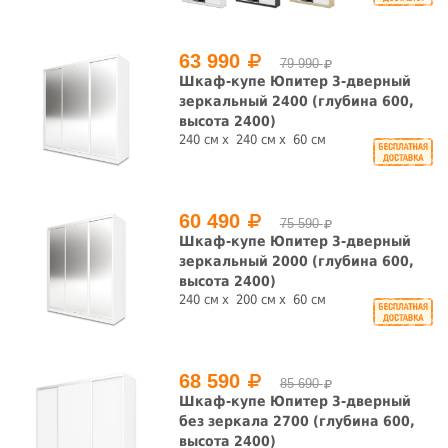
2 шт.
3 шт.
63 990
Ширина, см
79 990
Шкаф-купе Юпитер 3-дверный
зеркальный 2400 (глубина 600,
высота 2400)
240 см
240 см
60 см
Глубина, см
60 490
45 см.
59 см.
59 см.
60 см.
75 590
Шкаф-купе Юпитер 3-дверный
зеркальный 2000 (глубина 600,
60 см.
61 см.
62 см.
62 см.
высота 2400)
240 см
200 см
60 см
63 см.
63 см.
64 см.
64 см.
65 см.
65 см.
69 см.
68 590
85 690
Высота, см
Шкаф-купе Юпитер 3-дверный
без зеркала 2700 (глубина 600,
высота 2400)
210 см.
211 см.
213 см.
220 см.