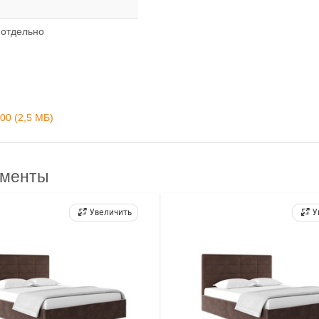
 отдельно
00 (2,5 MБ)
ементы
Увеличить
У