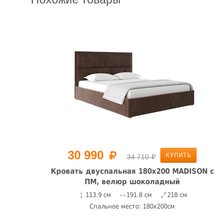
30 990
КУПИТЬ
34 710
ер
Кровать двуспальная 180х200 MADISON с
он/
ПМ, велюр шоколадный
113.9 см
191.8 см
218 см
Спальное место: 180x200см