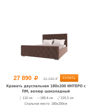
27 890
КУПИТЬ
31 240
Кровать двуспальная 180х200 ИНТЕРО с
ПМ, велюр шоколадный
Лю
110 см
189.4 см
220.5 см
Спальное место: 180x200см