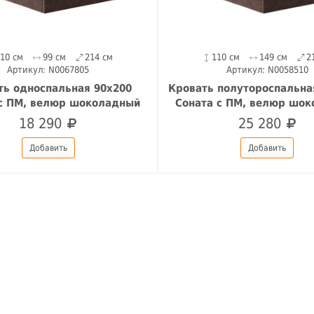
110 см
99 см
214 см
110 см
149 см
2
Артикул: N0067805
Артикул: N0058510
ть односпальная 90х200
Кровать полутороспальна
 с ПМ, велюр шоколадный
Соната с ПМ, велюр шо
18 290
25 280
Добавить
Добавить