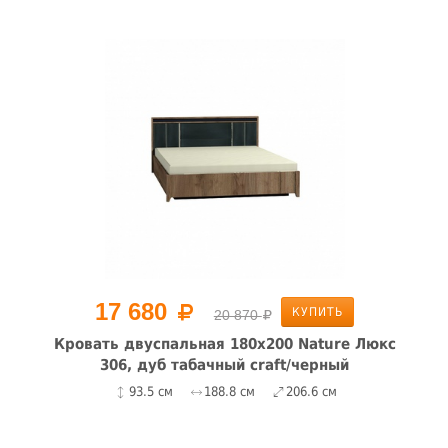
17 680
КУПИТЬ
20 870
Кровать двуспальная 180х200 Nature Люкс
306, дуб табачный craft/черный
93.5 см
188.8 см
206.6 см