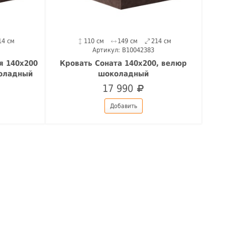
14 см
110 см
149 см
214 см
Артикул: B10042383
я 140х200
Кровать Соната 140х200, велюр
коладный
шоколадный
17 990
Добавить